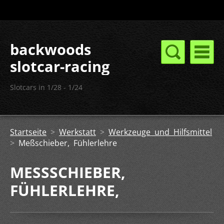
backwoods
slotcar-racing
Slotcars in 1/28 - 1/24
Startseite
>
Werkstatt
>
Werkzeuge und Hilfsmittel
>
Meßschieber, Fühlerlehre
MESSSCHIEBER, F
ÜHLERLEHRE,