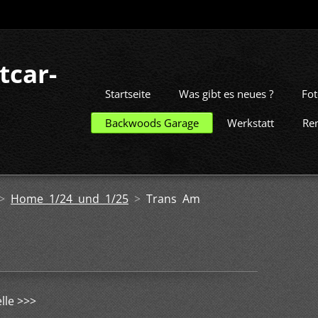
tcar-
Startseite
Was gibt es neues ?
Fot
Backwoods Garage
Werkstatt
Re
>
Home 1/24 und 1/25
>
Trans Am
lle >>>