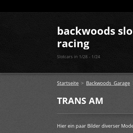
backwoods slo
racing
Slotcars in 1/28 - 1/24
Startseite
>
Backwoods Garage
TRANS AM
Hier ein paar Bilder diverser Mode