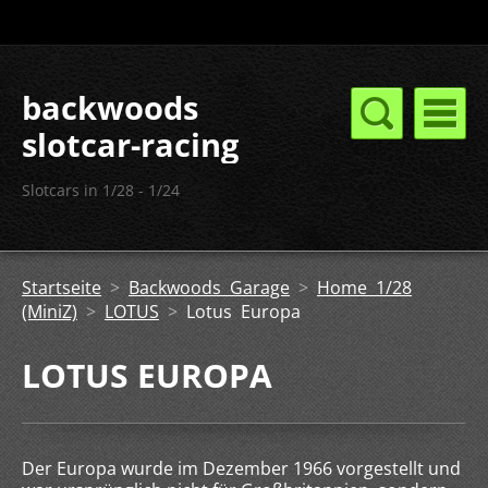
backwoods
slotcar-racing
Slotcars in 1/28 - 1/24
Startseite
>
Backwoods Garage
>
Home 1/28
(MiniZ)
>
LOTUS
>
Lotus Europa
LOTUS EUROPA
Der Europa wurde im Dezember 1966 vorgestellt und