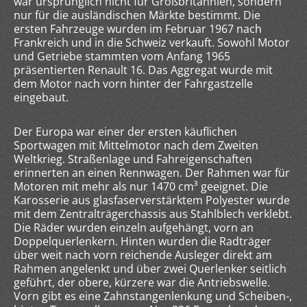
war ursprünglich nicht für Großbritannien, sondern
nur für die ausländischen Märkte bestimmt. Die
ersten Fahrzeuge wurden im Februar 1967 nach
Frankreich und in die Schweiz verkauft. Sowohl Motor
und Getriebe stammten vom Anfang 1965
präsentierten Renault 16. Das Aggregat wurde mit
dem Motor nach vorn hinter der Fahrgastzelle
eingebaut.
Der Europa war einer der ersten käuflichen
Sportwagen mit Mittelmotor nach dem Zweiten
Weltkrieg. Straßenlage und Fahreigenschaften
erinnerten an einen Rennwagen. Der Rahmen war für
Motoren mit mehr als nur 1470 cm³ geeignet. Die
Karosserie aus glasfaserverstärktem Polyester wurde
mit dem Zentralträgerchassis aus Stahlblech verklebt.
Die Räder wurden einzeln aufgehängt, vorn an
Doppelquerlenkern. Hinten wurden die Radträger
über weit nach vorn reichende Ausleger direkt am
Rahmen angelenkt und über zwei Querlenker seitlich
geführt, der obere, kürzere war die Antriebswelle.
Vorn gibt es eine Zahnstangenlenkung und Scheiben-,