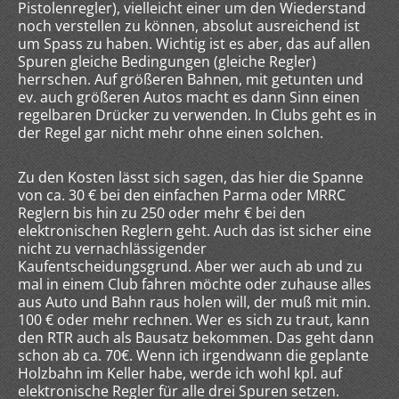
Pistolenregler), vielleicht einer um den Wiederstand
noch verstellen zu können, absolut ausreichend ist
um Spass zu haben. Wichtig ist es aber, das auf allen
Spuren gleiche Bedingungen (gleiche Regler)
herrschen. Auf größeren Bahnen, mit getunten und
ev. auch größeren Autos macht es dann Sinn einen
regelbaren Drücker zu verwenden. In Clubs geht es in
der Regel gar nicht mehr ohne einen solchen.
Zu den Kosten lässt sich sagen, das hier die Spanne
von ca. 30 € bei den einfachen Parma oder MRRC
Reglern bis hin zu 250 oder mehr € bei den
elektronischen Reglern geht. Auch das ist sicher eine
nicht zu vernachlässigender
Kaufentscheidungsgrund. Aber wer auch ab und zu
mal in einem Club fahren möchte oder zuhause alles
aus Auto und Bahn raus holen will, der muß mit min.
100 € oder mehr rechnen. Wer es sich zu traut, kann
den RTR auch als Bausatz bekommen. Das geht dann
schon ab ca. 70€. Wenn ich irgendwann die geplante
Holzbahn im Keller habe, werde ich wohl kpl. auf
elektronische Regler für alle drei Spuren setzen.