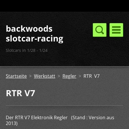
backwoods
slotcar-racing
Slotcars in 1/28 - 1/24
Startseite
>
Werkstatt
>
Regler
>
RTR V7
RTR V7
Der RTR V7 Elektronik Regler (Stand : Version aus
2013)