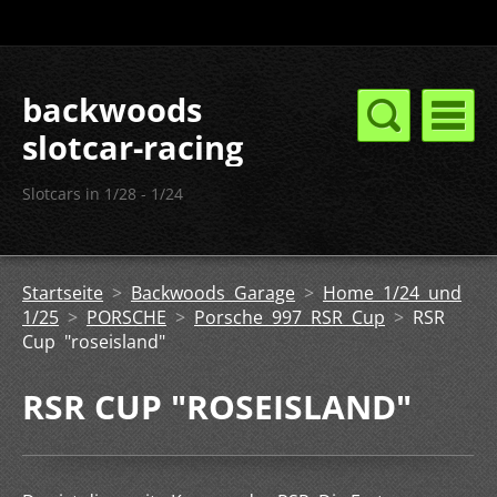
backwoods
slotcar-racing
Slotcars in 1/28 - 1/24
Startseite
>
Backwoods Garage
>
Home 1/24 und
1/25
>
PORSCHE
>
Porsche 997 RSR Cup
>
RSR
Cup "roseisland"
RSR CUP "ROSEISLAND"