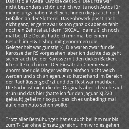
Das ist die zweite Karosse des RSR. Die Erste war
nicht besonders schön und ich wollte noch Autos für
meine Jungs haben. Vielleicht finden die ja auch noch
Gefallen an der Slotterei. Das Fahrwerk passt noch
nicht ganz, er geht zwar schon ganz ok aber es fehlt
noch ein Zehntel auf dern "SKOAL", da muß ich noch
mal bei. Die Decals hatte ich mir mal bei einem
Besuch im H & T Shop mit genommen (die
Gelegenheit war günstig :-) Die waren zwar für die
Karosse der RS vorgesehen, aber ich dachte das geht
sicher auch bei der Karosse mit den dicken Backen.
Ich sollte mich irren. Der Einsatz an Chemie war
enorm aber die Dinger wollten einfach nicht weich
werden und sich anlegen. Also kurzerhand im Bereich
der Radhäuser gekürzt und der Rest war machbar.
Die Farbe ist nicht die des Originals aber ich stehe auf
grün und das hier (hatte ich für den Jaguar XJ 220
gekauft) gefiel mir so gut, das ich es unbedingt mal
auf einem Auto sehen wollte.
Trotz aller Bemühungen hat es auch bei ihm nur bis
zum T- Car ohne Einsatz gereicht. Ihm wird es gehen