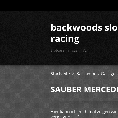
backwoods slo
racing
Slotcars in 1/28 - 1/24
Startseite
>
Backwoods Garage
SAUBER MERCEDE
Hier kann ich euch mal zeigen wi
vergeigt hat :-(