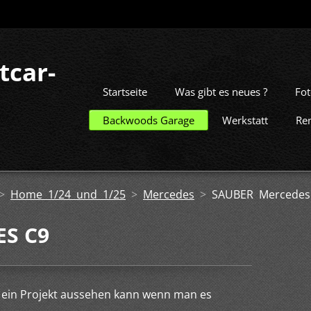
tcar-
Startseite
Was gibt es neues ?
Fot
Backwoods Garage
Werkstatt
Re
>
Home 1/24 und 1/25
>
Mercedes
>
SAUBER Mercedes
S C9
e ein Projekt aussehen kann wenn man es