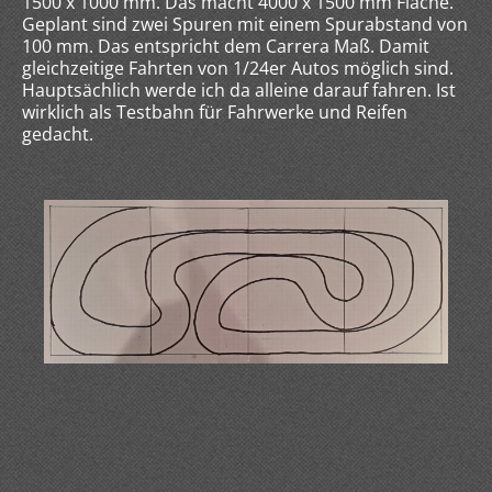
1500 x 1000 mm. Das macht 4000 x 1500 mm Fläche.
Geplant sind zwei Spuren mit einem Spurabstand von
100 mm. Das entspricht dem Carrera Maß. Damit
gleichzeitige Fahrten von 1/24er Autos möglich sind.
Hauptsächlich werde ich da alleine darauf fahren. Ist
wirklich als Testbahn für Fahrwerke und Reifen
gedacht.