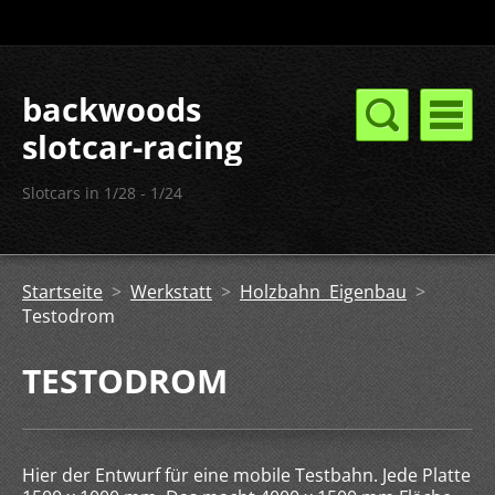
backwoods
slotcar-racing
Slotcars in 1/28 - 1/24
Startseite
>
Werkstatt
>
Holzbahn Eigenbau
>
Testodrom
TESTODROM
Hier der Entwurf für eine mobile Testbahn. Jede Platte