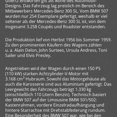
Goertz entworfen gilt als Ikone des Automobil-
Designs. Das Fahrzeug lag preislich im Bereich des
Mitbewerbers Mercedes-Benz 300 SL. Vom BMW 507
wurden nur 254
Exemplare gefertigt, weshalb er viel
seltener als der Mercedes-Benz 300 SL ist, von dem
insgesamt 3.258 Coupés und Roadster entstanden.
Die Produktion lief von Herbst 1956 bis Sommer 1959.
Zu den prominenten Käufern des Wagens zählen
u. a. Alain Delon, John Surtees, Ursula Andress, Toni
Sailer und Elvis Presley.
Angetrieben wird der Wagen durch einen 150 PS
(110 kW) starken Achtzylinder-V-Motor mit
3
3.168 cm
Hubraum. Sowohl das Motorgehäuse als
auch die Karosserie sind aus Aluminium gefertigt. Das
Leergewicht des Fahrzeugs beträgt 1.330 kg
(einschließlich 110 Litern Benzin). Technisch basiert
der BMW 507 auf der Limousine BMW 501/502:
Kastenrahmen, vordere Einzelradaufhängung und
hintere Starrachse mit Drehstabfederung rundum.
Eine Besonderheit des BMW 507 war, wie bei den