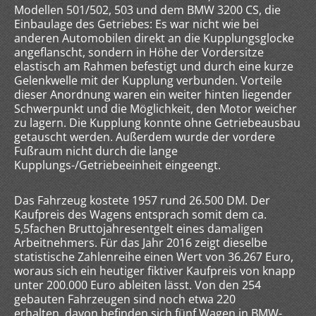
Modellen 501/502, 503 und dem BMW 3200 CS, die
Einbaulage des Getriebes: Es war nicht wie bei
anderen Automobilen direkt an die Kupplungsglocke
angeflanscht, sondern in Höhe der Vordersitze
elastisch am Rahmen befestigt und durch eine kurze
Gelenkwelle mit der Kupplung verbunden. Vorteile
dieser Anordnung waren ein weiter hinten liegender
Schwerpunkt und die Möglichkeit, den Motor weicher
zu lagern. Die Kupplung konnte ohne Getriebeausbau
getauscht werden. Außerdem wurde der vordere
Fußraum nicht durch die lange
Kupplungs-/Getriebeeinheit eingeengt.
Das Fahrzeug kostete 1957 rund 26.500 DM. Der
Kaufpreis des Wagens entsprach somit dem ca.
5,5fachen Bruttojahresentgelt eines damaligen
Arbeitnehmers. Für das Jahr 2016 zeigt dieselbe
statistische Zahlenreihe einen Wert von 36.267 Euro,
woraus sich ein heutiger fiktiver Kaufpreis von knapp
unter 200.000 Euro ableiten lässt.
Von den 254
gebauten Fahrzeugen sind noch etwa 220
erhalten,
davon befinden sich fünf Wagen in BMW-