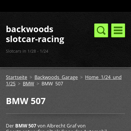
backwoods
slotcar-racing
Slotcars in 1/28 - 1/24
Startseite
>
Backwoods Garage
>
Home 1/24 und
1/25
>
BMW
>
BMW 507
BMW 507
Der
BMW 507
von Albrecht Graf von