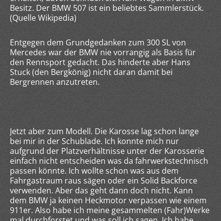
Besitz. Der BMW 507 ist ein beliebtes Sammlerstück.
(Quelle Wikipedia)
Entgegen dem Grundgedanken zum 300 SL von
Mercedes war der BMW nie vorrangig als Basis für
den Rennsport gedacht. Das hinderte aber Hans
Stuck (den Bergkönig) nicht daran damit bei
Bergrennen anzutreten.
Jetzt aber zum Modell. Die Karosse lag schon lange
bei mir in der Schublade. Ich konnte mich nur
aufgrund der Platzverhältnisse unter der Karosserie
einfach nicht entscheiden was da fahrwerkstechnisch
passen könnte. Ich wollte schon was aus dem
Fahrgastraum raus sägen oder ein Solid Backforce
verwenden. Aber das geht dann doch nicht. Kann
dem BMW ja keinen Heckmotor verpassen wie einem
911er. Also habe ich meine gesammelten (Fahr)Werke
mal durchforstet und was soll ich sagen. Ich habe