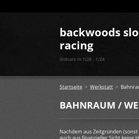
backwoods slo
racing
Slotcars in 1/28 - 1/24
Startseite
>
Werkstatt
>
Bahnra
BAHNRAUM / WE
Nachdem aus Zeitgründen (sonst
auch aus finanzieller Sicht keine