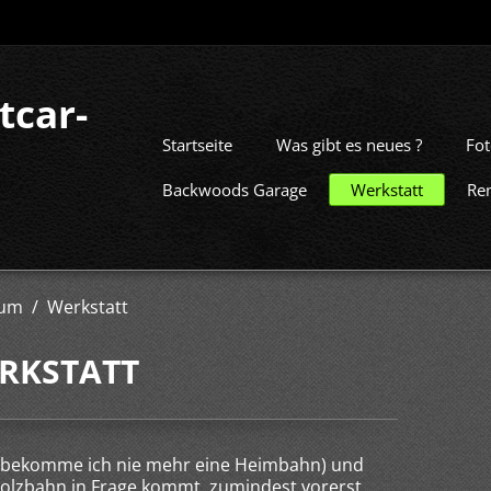
tcar-
Startseite
Was gibt es neues ?
Fot
Backwoods Garage
Werkstatt
Re
um / Werkstatt
RKSTATT
 bekomme ich nie mehr eine Heimbahn) und
 Holzbahn in Frage kommt, zumindest vorerst,