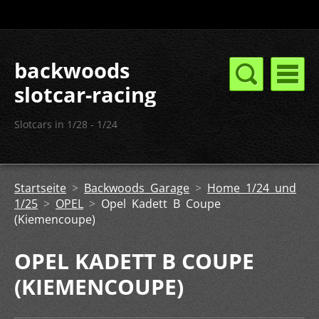
backwoods
slotcar-racing
Slotcars in 1/28 - 1/24
Startseite
>
Backwoods Garage
>
Home 1/24 und
1/25
>
OPEL
>
Opel Kadett B Coupe
(Kiemencoupe)
OPEL KADETT B COUPE
(KIEMENCOUPE)